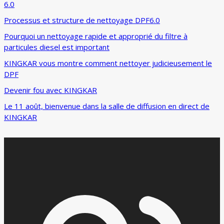
6.0
Processus et structure de nettoyage DPF6.0
Pourquoi un nettoyage rapide et approprié du filtre à
particules diesel est important
KINGKAR vous montre comment nettoyer judicieusement le
DPF
Devenir fou avec KINGKAR
Le 11 août, bienvenue dans la salle de diffusion en direct de
KINGKAR