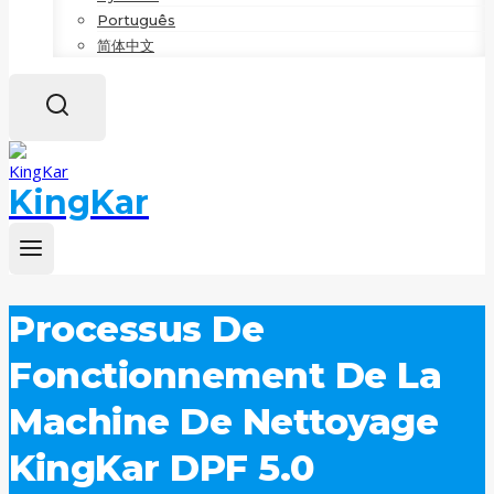
Português
简体中文
KingKar
Processus De
Fonctionnement De La
Machine De Nettoyage
KingKar DPF 5.0